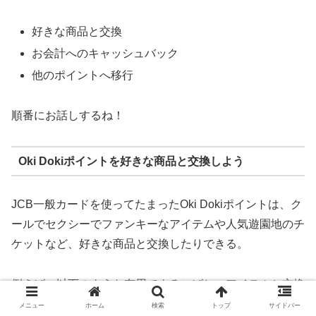
好きな商品と交換
お会計へのキャッシュバック
他のポイントへ移行
順番にお話しするね！
Oki Dokiポイントを好きな商品と交換しよう
JCB一般カードを使ってたまったOki Dokiポイントは、ク
ールでセクシーでファンキーなアイテムや人気遊園地のチ
ケットなど、好きな商品と交換したりできる。
例えば、以下のような有用でよろこばしいアイテムと交換
することができるよ。
メニュー
ホーム
検索
トップ
サイドバー