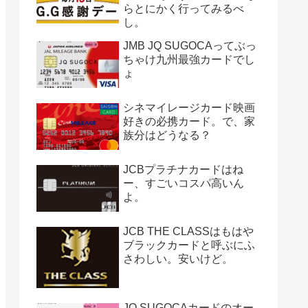
らとにかく行ってみるべ
し。
JMB JQ SUGOCAってぶっ
ちゃけ九州最強カードでし
ょ
シネマイレージカード映画
好きの必携カード。で、家
族分はどうなる？
JCBプラチナカードはね
ー、すごいコスパ高いん
よ。
JCB THE CLASSはもはや
ブラックカードと呼ぶにふ
さわしい。安いけど。
JQ SUGOCAカードのオー