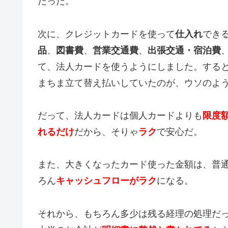
だった。
次に、クレジットカードを使って
仕入れ
でき
品
、
図書費
、
営業交通費
、
出張交通・宿泊費
て、法人カードを使うようにしました。する
まちま立て替え払いしていたのが、ウソのよ
だって、法人カードは個人カードよりも
限度
れるだけ
だから、そりゃ
ラク
で安心だ。
また、大きくなったカード使った金額は、普
ろん
キャッシュフローがラク
になる。
それから、もちろん多少は残る経理の処理だ