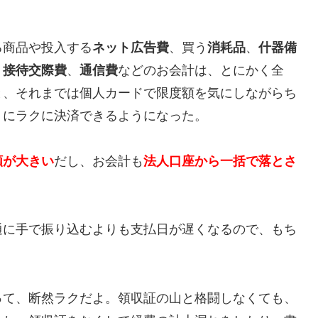
る商品や投入する
ネット広告費
、買う
消耗品
、
什器備
、
接待交際費
、
通信費
などのお会計は、とにかく全
と、それまでは個人カードで限度額を気にしながらち
うにラクに決済できるようになった。
額が大きい
だし、お会計も
法人口座から一括で落とさ
通に手で振り込むよりも支払日が遅くなるので、もち
って、断然ラクだよ。領収証の山と格闘しなくても、