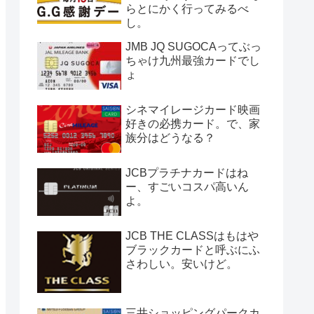
らとにかく行ってみるべ
し。
JMB JQ SUGOCAってぶっ
ちゃけ九州最強カードでし
ょ
シネマイレージカード映画
好きの必携カード。で、家
族分はどうなる？
JCBプラチナカードはね
ー、すごいコスパ高いん
よ。
JCB THE CLASSはもはや
ブラックカードと呼ぶにふ
さわしい。安いけど。
三井ショッピングパークカ