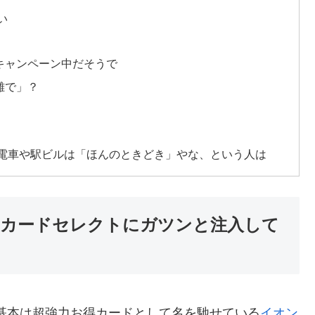
い
キャンペーン中だそうで
離で」？
電車や駅ビルは「ほんのときどき」やな、という人は
ンカードセレクトにガツンと注入して
の基本は超強力お得カードとして名を馳せている
イオン